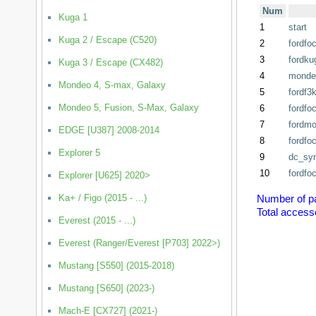
Num
Kuga 1
1
start
Kuga 2 / Escape (C520)
2
fordfo
3
fordku
Kuga 3 / Escape (CX482)
4
mondeo
Mondeo 4, S-max, Galaxy
5
fordf3
Mondeo 5, Fusion, S-Max, Galaxy
6
fordfo
7
fordmo
EDGE [U387] 2008-2014
8
fordfoc
Explorer 5
9
dc_syn
10
fordfo
Explorer [U625] 2020>
Ka+ / Figo (2015 - ...)
Number of p
Total access
Everest (2015 - ...)
Everest (Ranger/Everest [P703] 2022>)
Mustang [S550] (2015-2018)
Mustang [S650] (2023-)
Mach-E [CX727] (2021-)