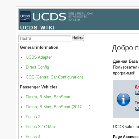
UCDS WIKI
Найти
Добро п
General information
UCDS Adapter
Данная База
Direct Config
Пользовател
программой.
CCC (Central Car Configuration)
Passenger Vehicles
Дл
Fiesta, B-Max, EcoSport
To
Fiesta, B-Max, EcoSport (2017 - ...)
Focus 2
Focus 3 / C-Max
UCDS wiki stat
Focus 4
Page Accesse