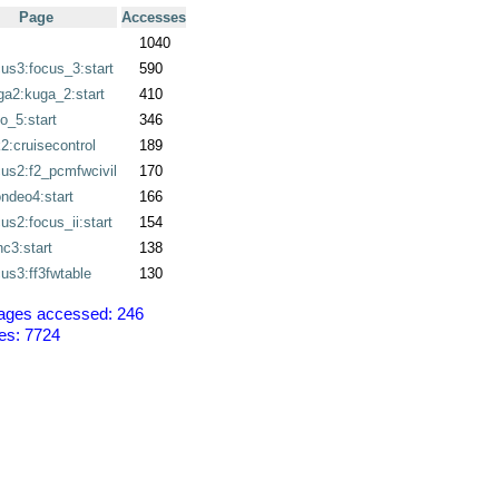
Page
Accesses
1040
cus3:focus_3:start
590
ga2:kuga_2:start
410
_5:start
346
k2:cruisecontrol
189
cus2:f2_pcmfwcivil
170
ndeo4:start
166
us2:focus_ii:start
154
c3:start
138
cus3:ff3fwtable
130
ages accessed: 246
es: 7724