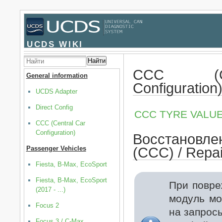
UCDS WIKI
Найти
CCC (C
General information
Configuration
UCDS Adapter
Direct Config
CCC TYRE VALUE
CCC (Central Car
Configuration)
Восстановле
Passenger Vehicles
(CCC) / Repai
Fiesta, B-Max, EcoSport
Fiesta, B-Max, EcoSport
При повре
(2017 - ...)
модуль мо
Focus 2
на запрос
Focus 3 / C-Max