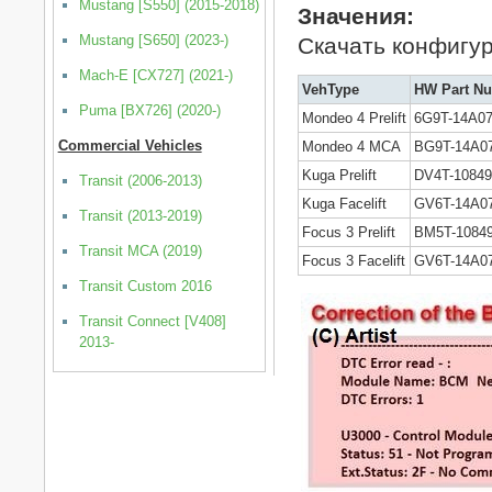
Mustang [S550] (2015-2018)
Значения:
Mustang [S650] (2023-)
Скачать конфигур
Mach-E [CX727] (2021-)
VehType
HW Part Nu
Puma [BX726] (2020-)
Mondeo 4 Prelift
6G9T-14A0
Commercial Vehicles
Mondeo 4 MCA
BG9T-14A0
Kuga Prelift
DV4T-10849
Transit (2006-2013)
Kuga Facelift
GV6T-14A0
Transit (2013-2019)
Focus 3 Prelift
BM5T-1084
Transit MCA (2019)
Focus 3 Facelift
GV6T-14A0
Transit Custom 2016
Transit Connect [V408]
2013-